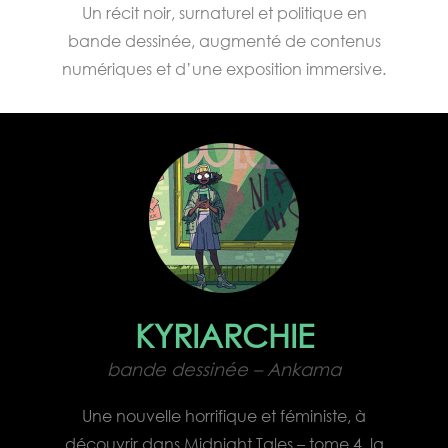
Un récit noir, surnaturel et politique en
bande dessinée, augmenté de contenus
numériques et d’une exposition immersive.
KYRIARCHIE
bande dessinée – Ankama
Une nouvelle horrifique et féministe, à
découvrir dans Midnight Tales – tome 4, la