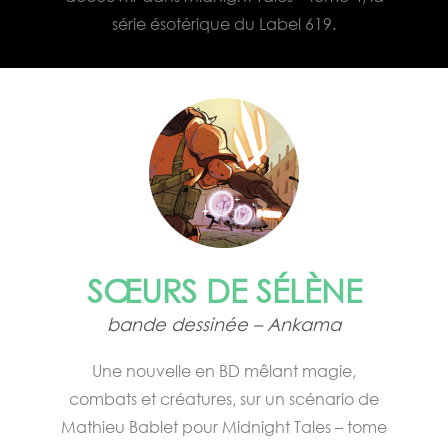
série ésotérique du Label 619.
SŒURS DE SÉLÈNE
bande dessinée – Ankama
Une nouvelle en BD mêlant magie,
combats et créatures, sur un scénario de
Mathieu Bablet pour Midnight Tales – tome