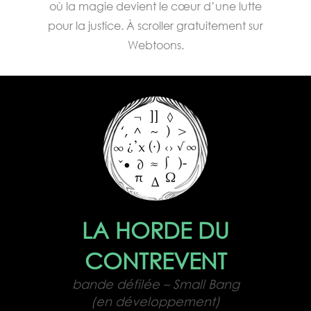
où la magie devient le cœur d’une lutte
pour la justice. À scroller gratuitement sur
Webtoons.
LA HORDE DU
CONTREVENT
bande défilée – Small Bang
(en développement)