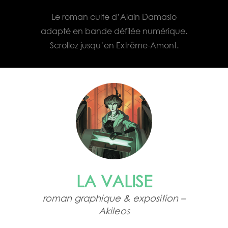
Le roman culte d’Alain Damasio
adapté en bande défilée numérique.
Scrollez jusqu’en Extrême-Amont.
LA VALISE
roman graphique & exposition –
Akileos