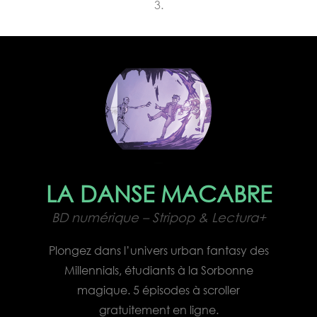
3.
LA DANSE MACABRE
BD numérique – Stripop & Lectura+
Plongez dans l’univers urban fantasy des
Millennials, étudiants à la Sorbonne
magique. 5 épisodes à scroller
gratuitement en ligne.