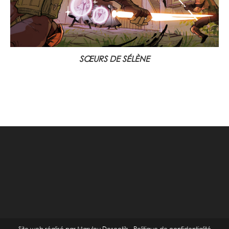
SŒURS DE SÉLÈNE
29 septembre 2020
Site web réalisé par Marylou Descotils
-
Politique de confidentialité